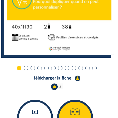
télécharger la fiche
3
ù
j