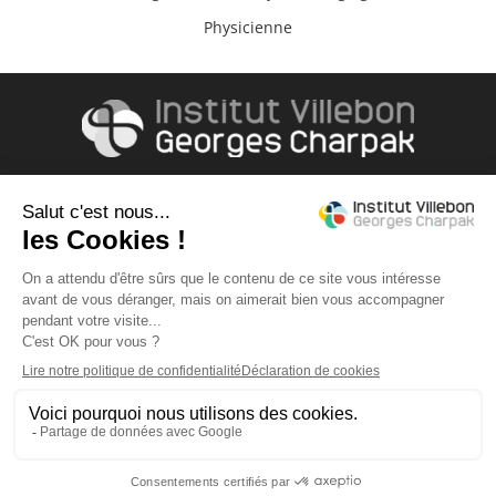
Physicienne
Accès & contact
490, rue Hector Berlioz
91400 ORSAY
Tél: +33 (0)1 69 15 42 98
Liens
Contact
Mentions légales
Connexion
Réseaux sociaux