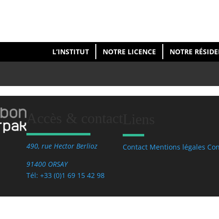
L’INSTITUT
NOTRE LICENCE
NOTRE RÉSID
Accès & contact
Liens
490, rue Hector Berlioz
Contact
Mentions légales
Con
91400 ORSAY
Tél: +33 (0)1 69 15 42 98