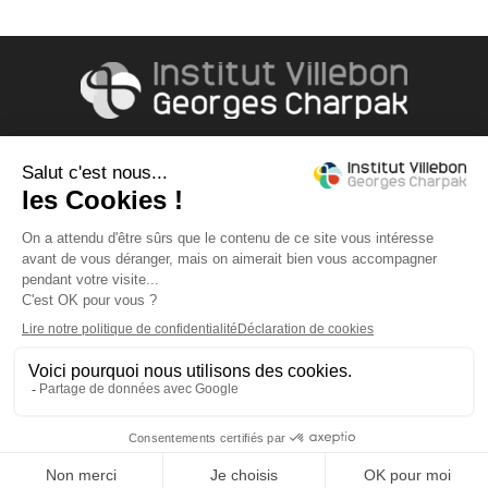
Accès & contact
490, rue Hector Berlioz
91400 ORSAY
Tél: +33 (0)1 69 15 42 98
Liens
Contact
Mentions légales
Connexion
Réseaux sociaux