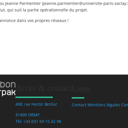
, ou Jeanne Parmentier (jeanne.parmentier@universite-paris-saclay.fr
t, qui suit la partie opérationnelle du projet.
l’annonce dans vos propres réseaux !
Accès & contact
Liens
490, rue Hector Berlioz
Contact
Mentions légales
Con
91400 ORSAY
Tél: +33 (0)1 69 15 42 98