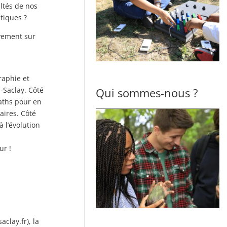
ltés de nos
tiques ?
vement sur
raphie et
-Saclay. Côté
Qui sommes-nous ?
maths pour en
aires. Côté
à l’évolution
ur !
clay.fr), la