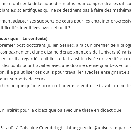
ment utiliser la didactique des maths pour comprendre les difficu
diant.e.s scientifiques qui ne se destinent pas à faire des mathéma
ment adapter ses supports de cours pour les entrainer progressi
difficultés identifiées avec cet outil ?
historique – Le contexte]
premier post-doctorant, Julien Seznec, a fait un premier de bibliog
ccompagnement d’une dizaine d’enseignant.e.s de l’Université Paris
herche, il a regardé la biblio sur la transition lycée université en 
er des outils pour travailler avec une dizaine d’enseignant.e.s volont
ion, il a pu utiliser ces outils pour travailler avec les enseignant.e.s 
leurs supports de cours.
cherche quelqu’un.e pour continuer et étendre ce travail promette
un intérêt pour la didactique ou avec une thèse en didactique
 31 août
à Ghislaine Gueudet (ghislaine.gueudet@universite-paris-sa