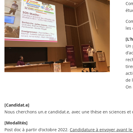
Com
étu
Com
les 
[L’
Un 
d’a
rec
tir
act
de 
On 
[Candidat.e]
Nous cherchons un.e candidat.e, avec une thèse en sciences et 
[Modalités]
Post doc à partir d’
octobre 2022
.
Candidature à envoyer avant le