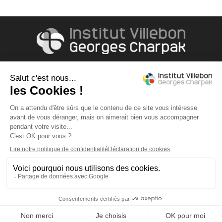
Accès & contact
490, rue Hector Berlioz
91400 ORSAY
Tél: +33 (0)1 69 15 42 98
Liens
Contact
Mentions légales
Connexion
Réseaux sociaux