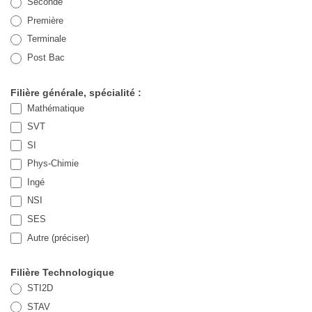
Seconde
Première
Terminale
Post Bac
Filière générale, spécialité :
Mathématique
SVT
SI
Phys-Chimie
Ingé
NSI
SES
Autre (préciser)
Autre (préciser)
Filière Technologique
STI2D
STAV