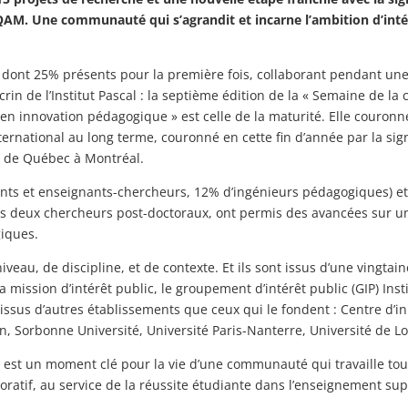
QAM. Une communauté qui s’agrandit et incarne l’ambition d’inté
, dont 25% présents pour la première fois, collaborant pendant un
rin de l’Institut Pascal : la septième édition de la « Semaine de la 
en innovation pédagogique » est celle de la maturité. Elle couronn
ternational au long terme, couronné en cette fin d’année par la si
té de Québec à Montréal.
ants et enseignants-chercheurs, 12% d’ingénieurs pédagogiques) et 
os deux chercheurs post-doctoraux, ont permis des avancées sur u
giques.
iveau, de discipline, et de contexte. Et ils sont issus d’une vingtain
 mission d’intérêt public, le groupement d’intérêt public (GIP) Insti
issus d’autres établissements que ceux qui le fondent : Centre d’i
on, Sorbonne Université, Université Paris-Nanterre, Université de L
le est un moment clé pour la vie d’une communauté qui travaille tou
oratif, au service de la réussite étudiante dans l’enseignement sup