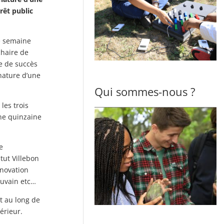
rêt public
e semaine
chaire de
e de succès
gnature d’une
Qui sommes-nous ?
les trois
ne quinzaine
e
tut Villebon
nnovation
ouvain etc…
t au long de
érieur.