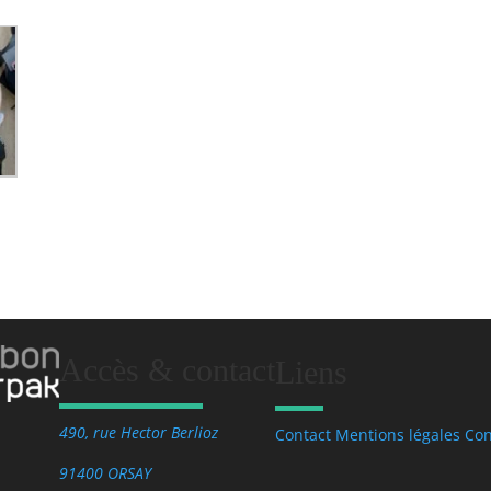
Accès & contact
Liens
490, rue Hector Berlioz
Contact
Mentions légales
Con
91400 ORSAY